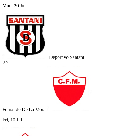
Mon, 20 Jul.
Deportivo Santani
2
3
Fernando De La Mora
Fri, 10 Jul.