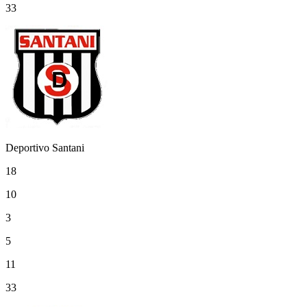
33
Deportivo Santani
18
10
3
5
11
33