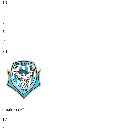
18
5
8
5
-1
23
Guairena FC
17