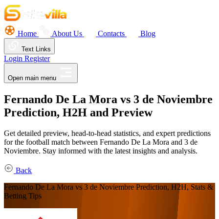
Home
About Us
Contacts
Blog
Text Links
Login
Register
Open main menu
Fernando De La Mora vs 3 de Noviembre
Prediction, H2H and Preview
Get detailed preview, head-to-head statistics, and expert predictions
for the football match between Fernando De La Mora and 3 de
Noviembre. Stay informed with the latest insights and analysis.
Back
Fernando De La Mora vs 3 de Noviembre Prediction, H2H, Stats &
Betting Tips