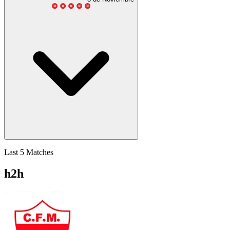
Last 5 Matches
h2h