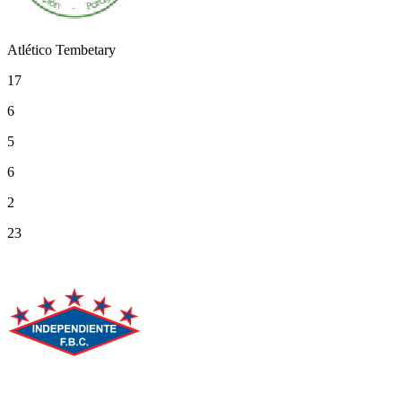
Atlético Tembetary
17
6
5
6
2
23