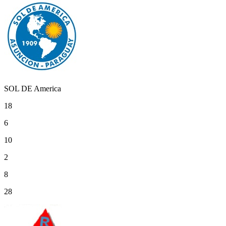
SOL DE America
18
6
10
2
8
28