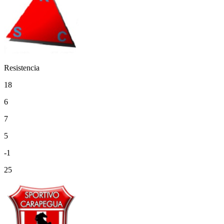
Resistencia
18
6
7
5
-1
25